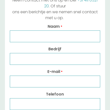
Neem contact met ons op en bel
+31 411 6521
20
. Of stuur
ons een berichtje en we nemen snel contact
met u op.
Naam
*
Bedrijf
E-mail
*
Telefoon