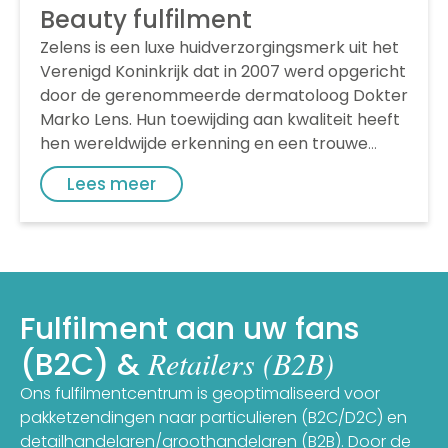
Beauty fulfilment
Zelens is een luxe huidverzorgingsmerk uit het
Verenigd Koninkrijk dat in 2007 werd opgericht
door de gerenommeerde dermatoloog Dokter
Marko Lens. Hun toewijding aan kwaliteit heeft
hen wereldwijde erkenning en een trouwe
klantenkring opgeleverd, zowel in Europa als
Lees meer
daarbuiten.
“Vanwege Brexit waren we op
zoek naar een partner voor order fulfilment, om
ons merk te kunnen laten groeien in Europa. We
zochten een beauty fulfilment partner die
moeiteloos onze orders kon afhandelen. Het
was cruciaal voor ons om een partner te
Fulfilment aan uw fans
vinden met ervaring op het gebied van
Retailers (B2B)
(B2C) &
internationale zendingen aan zowel
consumenten als retailers. Maar ook een partij
Ons fulfilmentcentrum is geoptimaliseerd voor
die kan zorgen voor echte unboxing ervaring
pakketzendingen naar particulieren (B2C/D2C) en
door het gebruik van eigen dozen, craft papier
detailhandelaren/groothandelaren (B2B). Door de