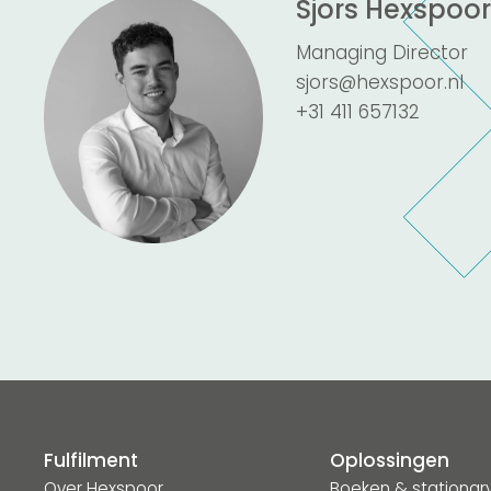
Sjors Hexspoor
Managing Director
sjors@hexspoor.nl
+31 411 657132
Fulfilment
Oplossingen
Over Hexspoor
Boeken & stationar