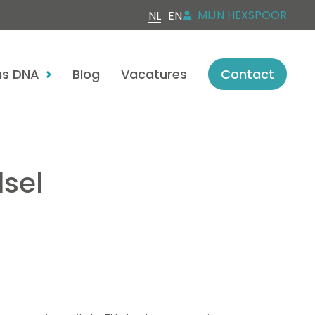
MIJN HEXSPOOR
NL
EN
s DNA
Blog
Vacatures
Contact
sel