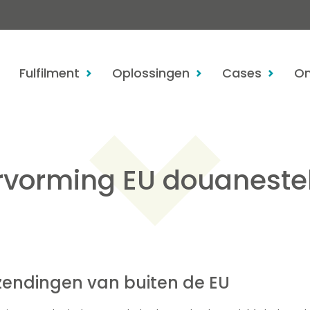
Fulfilment
Oplossingen
Cases
On
rvorming EU douanestel
endingen van buiten de EU