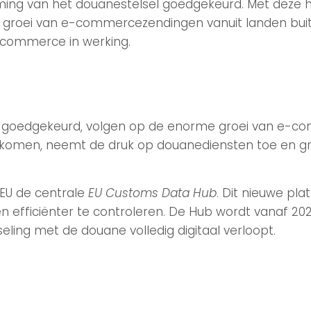
ming van het douanestelsel goedgekeurd. Met deze 
roei van e-commercezendingen vanuit landen buiten 
e-commerce in werking.
 zijn goedgekeurd, volgen op de enorme groei van e
nkomen, neemt de druk op douanediensten toe en groe
 EU de centrale
EU Customs Data Hub
. Dit nieuwe p
efficiënter te controleren. De Hub wordt vanaf 202
ng met de douane volledig digitaal verloopt.