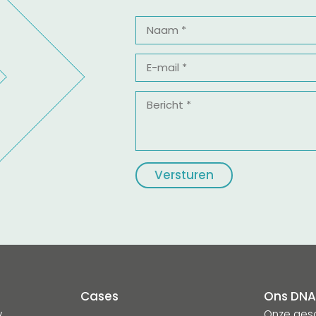
Naam
*
E-
mail
*
Bericht
*
Cases
Ons DN
y
Onze ges