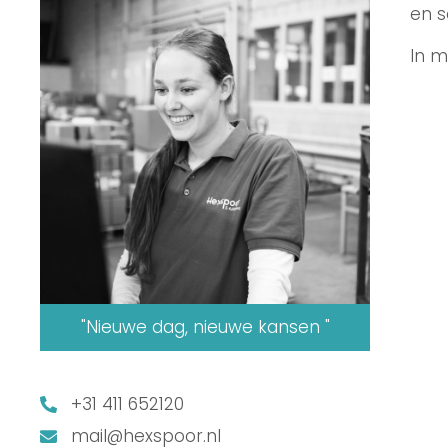
en s
In m
"Nieuwe dag, nieuwe kansen "
+31 411 652120
mail@hexspoor.nl