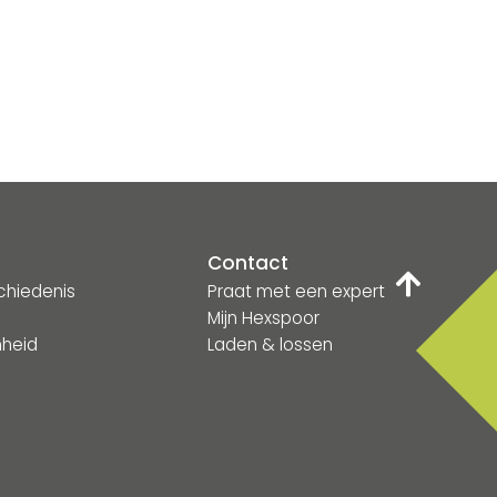
A
Contact
chiedenis
Praat met een expert
m
Mijn Hexspoor
heid
Laden & lossen