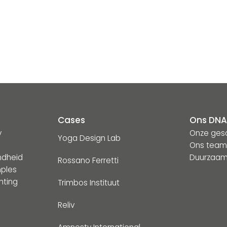
Cases
Ons DN
y
Onze ges
Yoga Design Lab
Ons tea
ndheid
Duurzaam
Rossano Ferretti
ples
hting
Trimbos Instituut
Reliv