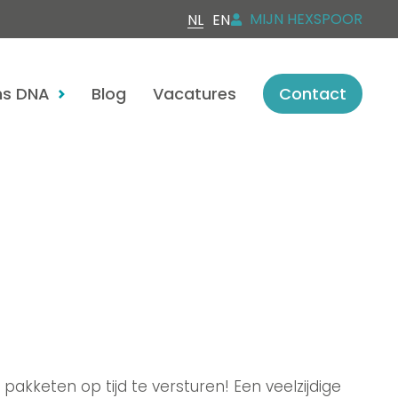
MIJN HEXSPOOR
NL
EN
s DNA
Blog
Vacatures
Contact
pakketen op tijd te versturen! Een veelzijdige